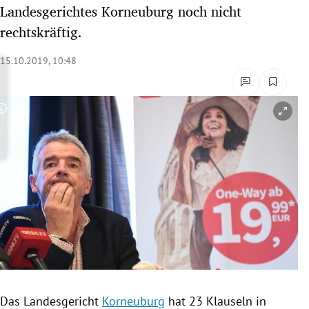
Landesgerichtes Korneuburg noch nicht
rreich Untermenü
rechtskräftig.
rt Untermenü
15.10.2019, 10:48
schaft Untermenü
s Untermenü
Copyright-Hinweis öffnen/schließen
zeit Untermenü
undheit Untermenü
tur Untermenü
nung Untermenü
lität Untermenü
Das
Landesgericht
Korneuburg
hat 23
Klauseln
in