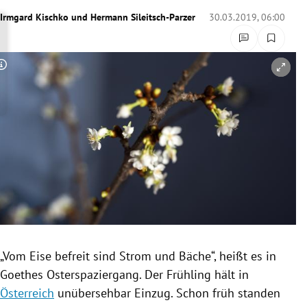
rreich Untermenü
Irmgard Kischko
und
Hermann Sileitsch-Parzer
30.03.2019, 06:00
rt Untermenü
Copyright-Hinweis öffnen/schließen
schaft Untermenü
s Untermenü
zeit Untermenü
undheit Untermenü
tur Untermenü
nung Untermenü
„Vom Eise befreit sind Strom und Bäche“, heißt es in
Goethes
Osterspaziergang
. Der Frühling hält in
lität Untermenü
Österreich
unübersehbar Einzug. Schon früh standen