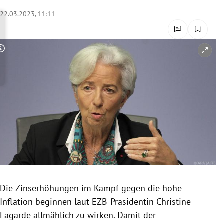
rreich Untermenü
22.03.2023, 11:11
rt Untermenü
Copyright-Hinweis öffnen/schließen
schaft Untermenü
s Untermenü
zeit Untermenü
undheit Untermenü
tur Untermenü
nung Untermenü
Die Zinserhöhungen im Kampf gegen die hohe
Inflation beginnen laut EZB-Präsidentin Christine
lität Untermenü
Lagarde allmählich zu wirken. Damit der