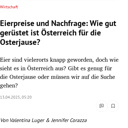
rreich Untermenü
Wirtschaft
rt Untermenü
Eierpreise und Nachfrage: Wie gut
gerüstet ist Österreich für die
schaft Untermenü
Osterjause?
s Untermenü
Eier sind vielerorts knapp geworden, doch wie
zeit Untermenü
sieht es in Österreich aus? Gibt es genug für
undheit Untermenü
die Osterjause oder müssen wir auf die Suche
gehen?
tur Untermenü
13.04.2025, 05:20
nung Untermenü
lität Untermenü
Von Valentina Luger & Jennifer Corazza