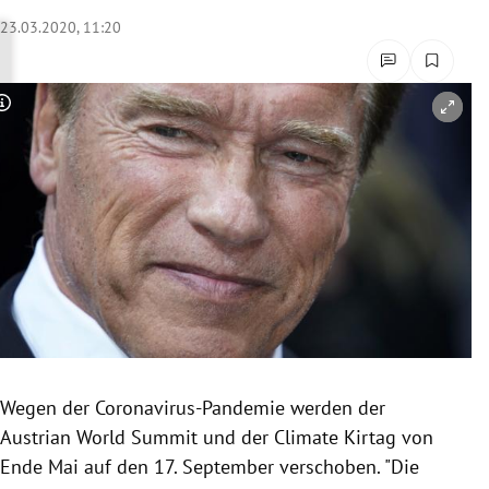
rreich Untermenü
23.03.2020, 11:20
rt Untermenü
Copyright-Hinweis öffnen/schließen
schaft Untermenü
s Untermenü
zeit Untermenü
undheit Untermenü
tur Untermenü
nung Untermenü
Wegen der Coronavirus-Pandemie werden der
Austrian World Summit und der Climate Kirtag von
lität Untermenü
Ende Mai auf den 17. September verschoben. "Die