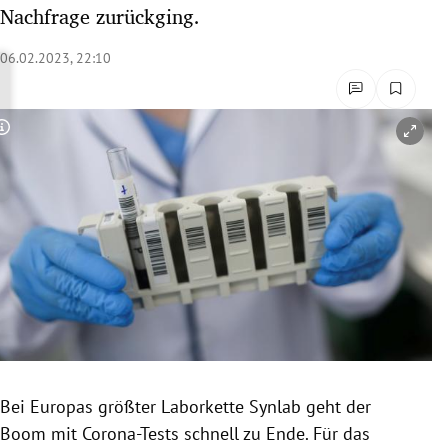
Nachfrage zurückging.
rreich Untermenü
06.02.2023, 22:10
rt Untermenü
schaft Untermenü
Copyright-Hinweis öffnen/schließen
s Untermenü
zeit Untermenü
undheit Untermenü
tur Untermenü
nung Untermenü
lität Untermenü
Bei Europas größter Laborkette Synlab geht der
Boom mit Corona-Tests schnell zu Ende. Für das