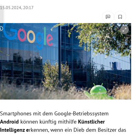
rreich Untermenü
15.05.2024, 20:17
rt Untermenü
Copyright-Hinweis öffnen/schließen
schaft Untermenü
s Untermenü
zeit Untermenü
undheit Untermenü
tur Untermenü
nung Untermenü
Smartphones mit dem Google-Betriebssystem
Android
können künftig mithilfe
Künstlicher
lität Untermenü
Intelligenz e
rkennen, wenn ein Dieb dem Besitzer das