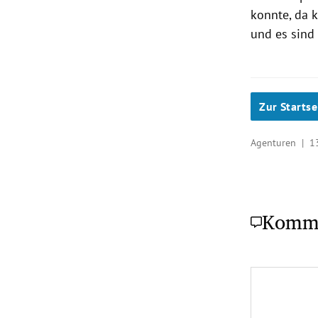
konnte, da 
und es sind 
Zur Startse
Agenturen |
1
Komm