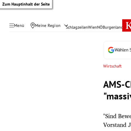
Zum Hauptinhalt der Seite
Menü
Meine Region
Schlagzeilen
Wien
NÖ
Burgenland
Öste
Wählen S
Wirtschaft
AMS-Ch
"massi
"Sind Bewe
tik Untermenü
Vorstand 
rreich Untermenü