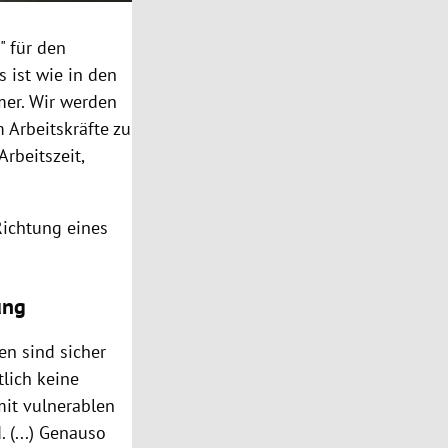
" für den
 ist wie in den
mer. Wir werden
 Arbeitskräfte zu
rbeitszeit,
Richtung eines
ung
en sind sicher
lich keine
mit vulnerablen
 (...) Genauso