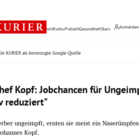
Anmelde
rreich
Politik
Wirtschaft
Sport
Kultur
Freizeit
Gesundheit
Stars
ie KURIER als bevorzugte Google-Quelle
ef Kopf: Jobchancen für Ungeim
v reduziert"
rber ungeimpft, ernten sie meist ein Naserümpfen
Johannes Kopf.