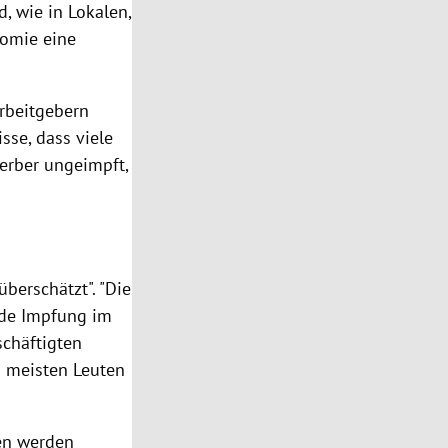
, wie in Lokalen,
nomie eine
rbeitgebern
isse, dass viele
erber ungeimpft,
überschätzt". "Die
ende Impfung im
schäftigten
en meisten Leuten
en werden