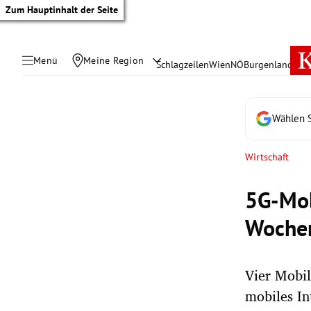
Zum Hauptinhalt der Seite
Menü
Meine Region
Schlagzeilen
Wien
NÖ
Burgenland
Öste
Wählen S
Wirtschaft
5G-Mob
Woche
Vier Mobil
tik Untermenü
mobiles In
rreich Untermenü