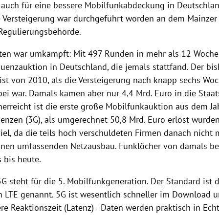
 auch für eine bessere Mobilfunkabdeckung in
Deutschla
e Versteigerung war durchgeführt worden an dem Mainzer
Regulierungsbehörde.
ten war umkämpft: Mit 497 Runden in mehr als 12 Woche
quenzauktion in
Deutschland
, die jemals stattfand. Der bi
ist von 2010, als die Versteigerung nach knapp sechs Wo
ei war. Damals kamen aber nur 4,4 Mrd. Euro in die Staat
nerreicht ist die erste große Mobilfunkauktion aus dem Ja
nzen (3G), als umgerechnet 50,8 Mrd. Euro erlöst wurden
viel, da die teils hoch verschuldeten Firmen danach nicht
einen umfassenden Netzausbau. Funklöcher von damals b
 bis heute.
G steht für die 5. Mobilfunkgeneration. Der Standard ist 
h LTE genannt. 5G ist wesentlich schneller im Download u
re Reaktionszeit (Latenz) - Daten werden praktisch in Echt