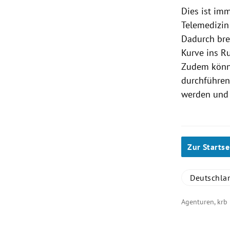
Dies ist im
Telemedizin
Dadurch br
Kurve ins Ru
Zudem könnt
durchführen.
werden und 
Zur Startse
Deutschla
Agenturen, krb