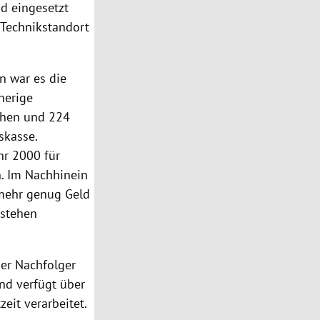
nd
eingesetzt
 Technikstandort
n war es die
sherige
chen und 224
skasse.
hr 2000 für
. Im Nachhinein
 mehr genug Geld
estehen
der Nachfolger
nd verfügt über
zeit verarbeitet.