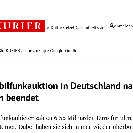
Anmelde
rreich
Politik
Wirtschaft
Sport
Kultur
Freizeit
Gesundheit
Stars
ie KURIER als bevorzugte Google-Quelle
ilfunkauktion in Deutschland na
n beendet
funkanbieter zahlen 6,55 Milliarden Euro für ultra
ternet. Dabei haben sie sich immer wieder überbo