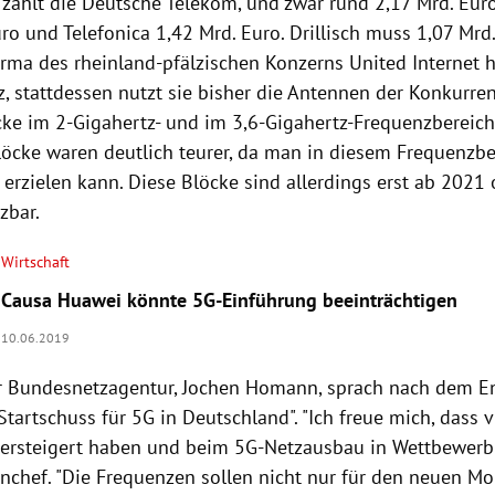
zahlt die
Deutsche Telekom
, und zwar rund 2,17 Mrd. Eur
uro und
Telefonica
1,42 Mrd. Euro.
Drillisch
muss 1,07 Mrd.
firma des rheinland-pfälzischen Konzerns
United Internet
h
, stattdessen nutzt sie bisher die Antennen der Konkurren
ke im 2-Gigahertz- und im 3,6-Gigahertz-Frequenzbereich.
löcke waren deutlich teurer, da man in diesem Frequenzb
erzielen kann. Diese Blöcke sind allerdings erst ab 2021 
zbar.
Wirtschaft
Causa Huawei könnte 5G-Einführung beeinträchtigen
10.06.2019
r
Bundesnetzagentur
,
Jochen Homann
, sprach nach dem E
Startschuss für 5G in
Deutschland
". "Ich freue mich, dass
ersteigert haben und beim 5G-Netzausbau in Wettbewerb t
nchef. "Die Frequenzen sollen nicht nur für den neuen M