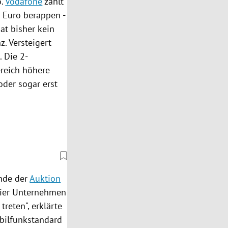
o.
Vodafone
zahlt
 Euro berappen -
at bisher kein
z. Versteigert
 Die 2-
ereich höhere
oder sogar erst
nde der
Auktion
 vier Unternehmen
reten", erklärte
obilfunkstandard