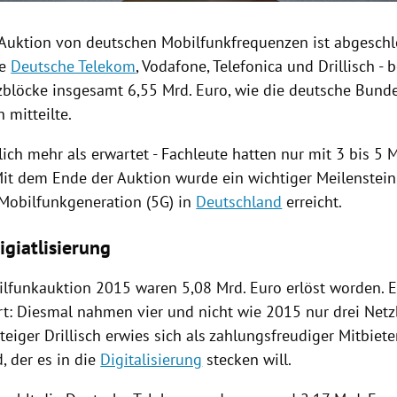
Auktion
von deutschen
Mobilfunkfrequenzen
ist abgeschl
ie
Deutsche Telekom
,
Vodafone
,
Telefonica
und
Drillisch
- b
blöcke insgesamt 6,55 Mrd. Euro, wie die deutsche
Bunde
 mitteilte.
lich mehr als erwartet - Fachleute hatten nur mit 3 bis 5 
Mit dem Ende der
Auktion
wurde ein wichtiger Meilenstein
 Mobilfunkgeneration (5G) in
Deutschland
erreicht.
igiatlisierung
ilfunkauktion 2015 waren 5,08 Mrd. Euro erlöst worden. E
t: Diesmal nahmen vier und nicht wie 2015 nur drei Netzbe
teiger
Drillisch
erwies sich als zahlungsfreudiger Mitbiete
, der es in die
Digitalisierung
stecken will.