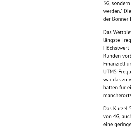
5G, sondern
werden." Di
der Bonner 
Das Wettbie
längste Fre
Höchstwert 
Runden vorb
Finanziell u
UTMS-Freque
war das zu 
hatten für 
mancherorts
Das Kürzel 5
von 4G, auc
eine geringe