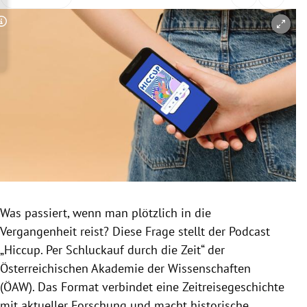
rreich Untermenü
Copyright-Hinweis öffnen/schließen
rt Untermenü
schaft Untermenü
s Untermenü
zeit Untermenü
undheit Untermenü
tur Untermenü
Was passiert, wenn man plötzlich in die
Vergangenheit reist? Diese Frage stellt der Podcast
nung Untermenü
„Hiccup. Per Schluckauf durch die Zeit“ der
Österreichischen Akademie der Wissenschaften
lität Untermenü
(ÖAW). Das Format verbindet eine Zeitreisegeschichte
mit aktueller Forschung und macht historische