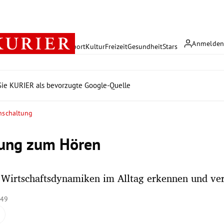
Anmelde
rreich
Politik
Wirtschaft
Sport
Kultur
Freizeit
Gesundheit
Stars
ie KURIER als bevorzugte Google-Quelle
inschaltung
ung zum Hören
Wirtschaftsdynamiken im Alltag erkennen und ver
:49