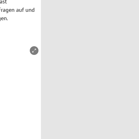
ast
 Fragen auf und
gen.