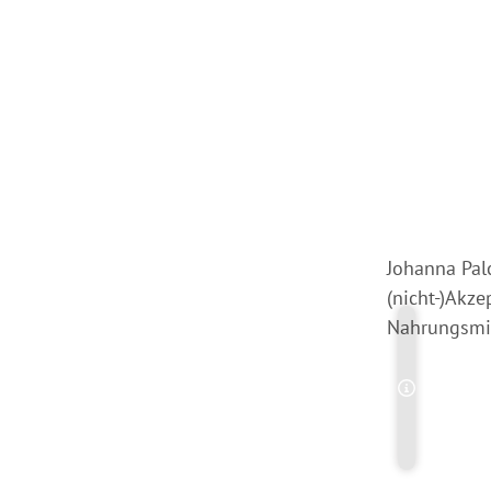
Johanna Pal
(nicht-)Akz
Nahrungsmit
Copyright-