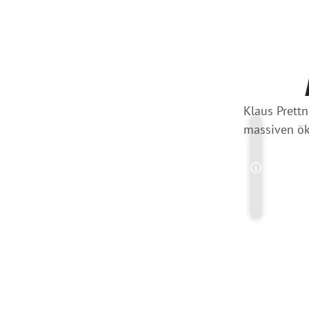
Klaus Prett
massiven ök
Copyright-