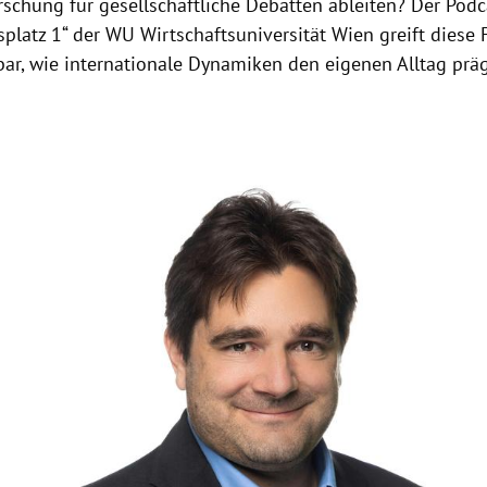
rschung für gesellschaftliche Debatten ableiten? Der Podc
splatz 1“ der WU Wirtschaftsuniversität Wien greift diese
bar, wie internationale Dynamiken den eigenen Alltag prä
Hinweis öffnen/schließen