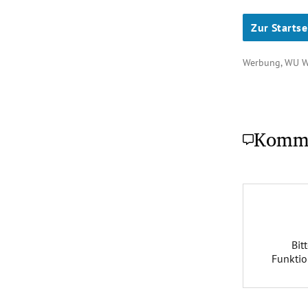
Zur Startse
Werbung, WU 
Komm