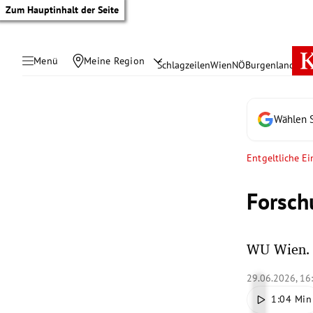
Zum Hauptinhalt der Seite
Menü
Meine Region
Schlagzeilen
Wien
NÖ
Burgenland
Öste
Wählen S
Entgeltliche E
Forsch
WU Wien. 
tik Untermenü
29.06.2026, 16
1:04 Min
rreich Untermenü