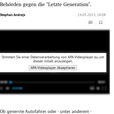
Behörden gegen die "Letzte Generation".
rreich Untermenü
Stephan Andrejs
24.05.2023, 18:08
rt Untermenü
schaft Untermenü
s Untermenü
zeit Untermenü
Stimmen Sie einer Datenverarbeitung von
APA-Videoplayer
zu, um
diesen Inhalt anzuzeigen.
undheit Untermenü
APA-Videoplayer
Akzeptieren
tur Untermenü
nung Untermenü
lität Untermenü
Ob genervte Autofahrer oder - unter anderem -