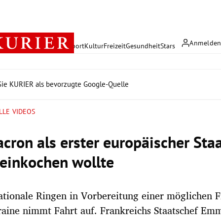
Anmelde
rreich
Politik
Wirtschaft
Sport
Kultur
Freizeit
Gesundheit
Stars
ie KURIER als bevorzugte Google-Quelle
LLE VIDEOS
cron als erster europäischer Sta
einkochen wollte
ationale Ringen in Vorbereitung einer möglichen 
raine nimmt Fahrt auf. Frankreichs Staatschef E