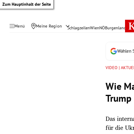
Zum Hauptinhalt der Seite
Menü
Meine Region
Schlagzeilen
Wien
NÖ
Burgenland
Öste
Wählen S
VIDEO | AKTUE
Wie Ma
Trump 
Das intern
tik Untermenü
für die Uk
rreich Untermenü