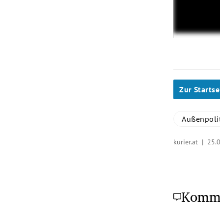
Zur Startse
Außenpoli
kurier.at |
25.
Komm