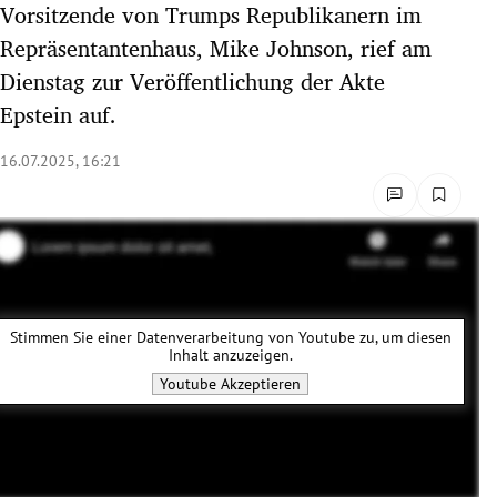
Vorsitzende von Trumps Republikanern im
rreich Untermenü
Repräsentantenhaus, Mike Johnson, rief am
Dienstag zur Veröffentlichung der Akte
rt Untermenü
Epstein auf.
schaft Untermenü
16.07.2025, 16:21
s Untermenü
zeit Untermenü
undheit Untermenü
Stimmen Sie einer Datenverarbeitung von
Youtube
zu, um diesen
tur Untermenü
Inhalt anzuzeigen.
Youtube
Akzeptieren
nung Untermenü
lität Untermenü