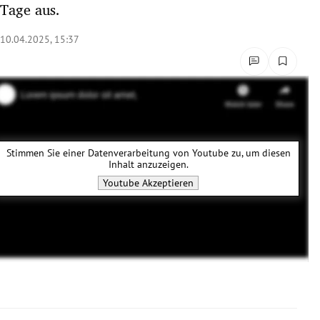
Tage aus.
rreich Untermenü
10.04.2025, 15:37
rt Untermenü
schaft Untermenü
s Untermenü
zeit Untermenü
Stimmen Sie einer Datenverarbeitung von
Youtube
zu, um diesen
Inhalt anzuzeigen.
Youtube
Akzeptieren
undheit Untermenü
tur Untermenü
nung Untermenü
lität Untermenü