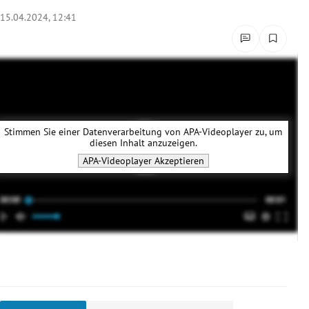
rreich Untermenü
15.04.2024, 12:41
rt Untermenü
schaft Untermenü
s Untermenü
Stimmen Sie einer Datenverarbeitung von
APA-Videoplayer
zu, um
diesen Inhalt anzuzeigen.
zeit Untermenü
APA-Videoplayer
Akzeptieren
undheit Untermenü
tur Untermenü
nung Untermenü
lität Untermenü