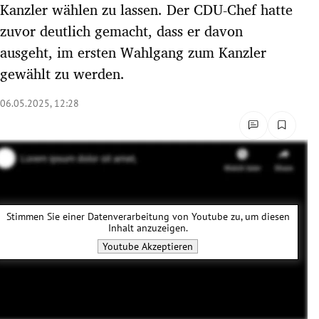
Kanzler wählen zu lassen. Der CDU-Chef hatte
rreich Untermenü
zuvor deutlich gemacht, dass er davon
ausgeht, im ersten Wahlgang zum Kanzler
rt Untermenü
gewählt zu werden.
schaft Untermenü
06.05.2025, 12:28
s Untermenü
zeit Untermenü
undheit Untermenü
Stimmen Sie einer Datenverarbeitung von
Youtube
zu, um diesen
tur Untermenü
Inhalt anzuzeigen.
Youtube
Akzeptieren
nung Untermenü
lität Untermenü