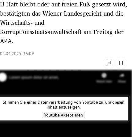
U-Haft bleibt oder auf freien Fuß gesetzt wird,
rreich Untermenü
bestätigten das Wiener Landesgericht und die
Wirtschafts- und
rt Untermenü
Korruptionsstaatsanwaltschaft am Freitag der
schaft Untermenü
APA.
s Untermenü
04.04.2025, 15:09
zeit Untermenü
undheit Untermenü
tur Untermenü
Stimmen Sie einer Datenverarbeitung von
Youtube
zu, um diesen
Inhalt anzuzeigen.
nung Untermenü
Youtube
Akzeptieren
lität Untermenü