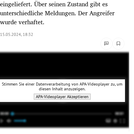
eingeliefert. Über seinen Zustand gibt es
rreich Untermenü
unterschiedliche Meldungen. Der Angreifer
wurde verhaftet.
rt Untermenü
15.05.2024, 18:32
schaft Untermenü
s Untermenü
zeit Untermenü
undheit Untermenü
Stimmen Sie einer Datenverarbeitung von
APA-Videoplayer
zu, um
diesen Inhalt anzuzeigen.
tur Untermenü
APA-Videoplayer
Akzeptieren
nung Untermenü
lität Untermenü