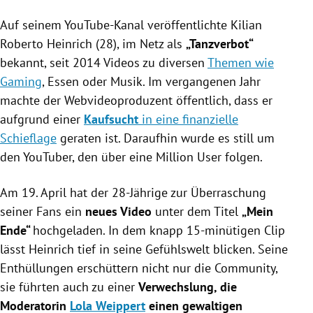
YouTuber „Tanzverbot“ behauptet, dass seine Ex-
Auf seinem YouTube-Kanal veröffentlichte
Freundin Lola fremdgegangen sei, was zu einer
Kilian
Namens-Verwechslung führte.
Roberto Heinrich (28), im Netz als
„Tanzverbot“
Moderatorin Lola Weippert erhielt aufgrund dieser
bekannt, seit 2014 Videos zu diversen
Themen wie
Verwechslung Morddrohungen, obwohl sie mit der
Gaming
, Essen oder Musik. Im vergangenen Jahr
Angelegenheit nichts zu tun hat.
machte der Webvideoproduzent öffentlich, dass er
Weippert appelliert an die Nutzer, von Hass im Netz
aufgrund einer
Kaufsucht
in eine finanzielle
Abstand zu nehmen.
Schieflage
geraten ist. Daraufhin wurde es still um
den YouTuber, den über eine Million User folgen.
Am 19. April hat der 28-Jährige zur Überraschung
seiner Fans ein
neues Video
unter dem Titel
„Mein
Ende“
hochgeladen. In dem knapp 15-minütigen Clip
lässt Heinrich tief in seine Gefühlswelt blicken. Seine
Enthüllungen erschüttern nicht nur die Community,
sie führten auch zu einer
Verwechslung, die
Moderatorin
Lola Weippert
einen gewaltigen