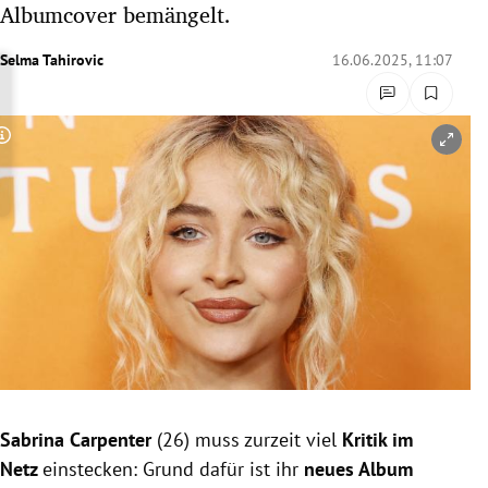
Albumcover bemängelt.
rreich Untermenü
Selma Tahirovic
16.06.2025, 11:07
rt Untermenü
schaft Untermenü
Copyright-Hinweis öffnen/schließen
s Untermenü
zeit Untermenü
undheit Untermenü
tur Untermenü
nung Untermenü
Sabrina Carpenter
(26) muss zurzeit viel
Kritik im
lität Untermenü
Netz
einstecken: Grund dafür ist ihr
neues Album