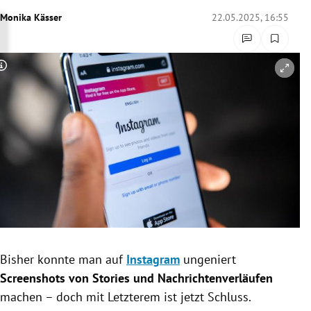
rreich Untermenü
Monika Kässer
22.05.2025, 16:55
rt Untermenü
Copyright-Hinweis öffnen/schließen
schaft Untermenü
s Untermenü
zeit Untermenü
undheit Untermenü
tur Untermenü
nung Untermenü
Bisher konnte man auf
Instagram
ungeniert
Screenshots von Stories und Nachrichtenverläufen
lität Untermenü
machen – doch mit Letzterem ist jetzt Schluss.