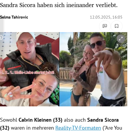
Sandra Sicora haben sich ineinander verliebt.
rreich Untermenü
Selma Tahirovic
12.05.2025, 16:05
rt Untermenü
schaft Untermenü
Copyright-Hinweis öffnen/schließen
s Untermenü
zeit Untermenü
undheit Untermenü
tur Untermenü
nung Untermenü
lität Untermenü
Sowohl
Calvin Kleinen (33)
also auch
Sandra Sicora
(32)
waren in mehreren
Reality-TV-Formaten
("Are You