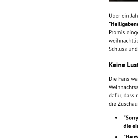
Über ein Jah
"Heiligaben
Promis eing
weihnachtli
Schluss un
Keine Lust
Die Fans wa
Weihnachtssp
dafür, dass
die Zuschau
"Sorry
die e
"Heut