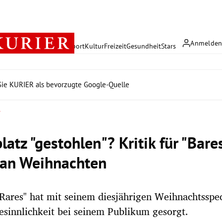
Anmelde
rreich
Politik
Wirtschaft
Sport
Kultur
Freizeit
Gesundheit
Stars
ie KURIER als bevorzugte Google-Quelle
r
atz "gestohlen"? Kritik für "Bares
 an Weihnachten
 Rares" hat mit seinem diesjährigen Weihnachtsspec
Besinnlichkeit bei seinem Publikum gesorgt.