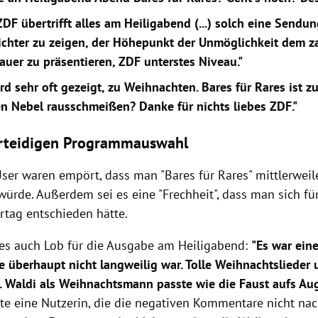
DF übertrifft alles am Heiligabend (...) solch eine Sendun
ichter zu zeigen, der Höhepunkt der Unmöglichkeit dem 
auer zu präsentieren, ZDF unterstes Niveau."
rd sehr oft gezeigt, zu Weihnachten. Bares für Rares ist z
n Nebel rausschmeißen? Danke für nichts liebes ZDF."
erteidigen Programmauswahl
ser waren empört, dass man "Bares für Rares" mittlerweile
würde. Außerdem sei es eine "Frechheit", dass man sich fü
rtag entschieden hätte.
 es auch Lob für die Ausgabe am Heiligabend:
"Es war ein
e überhaupt nicht langweilig war. Tolle Weihnachtslieder
. Waldi als Weihnachtsmann passte wie die Faust aufs Au
e eine Nutzerin, die die negativen Kommentare nicht nac