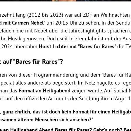
rzehnt lang (
2012 bis 2023) war auf ZDF an Weihnachten
d mit Carmen Nebel"
um 20:15 Uhr zu sehen. In der Send
eladen, die mit Nebel über die Jahreshighlights sprachen
che Musik genossen. Doch seit letztem Jahr ist mit der Au
d 2024 übernahm
Horst Lichter mit "Bares für Rares"
die T
 auf "Bares für Rares"?
ren von dieser Programmänderung und dem "Bares für Rar
ecial alles andere als begeistert. Im Netz hagelte es regel
 man das
Format an Heiligabend
zeigen würde. Auf Social
er auf den offiziellen Accounts der Sendung ihrem Ärger L
, ganz ehrlich, das ist doch kein Format für einen Heiliga
insamen älteren Menschen sich ansehen?"
e an Heiligabend Abend Bares für Rares? Geht's noch? Bes