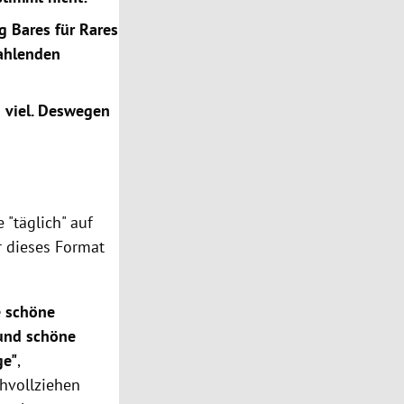
g Bares für Rares
zahlenden
u viel. Deswegen
 "täglich" auf
r dieses Format
e schöne
 und schöne
ge"
,
hvollziehen