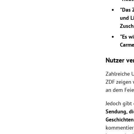
"Das Z
und L
Zusch
"Es wi
Carme
Nutzer v
Zahlreiche U
ZDF zeigen 
an dem Feie
Jedoch gibt
Sendung, di
Geschichten
kommentiert