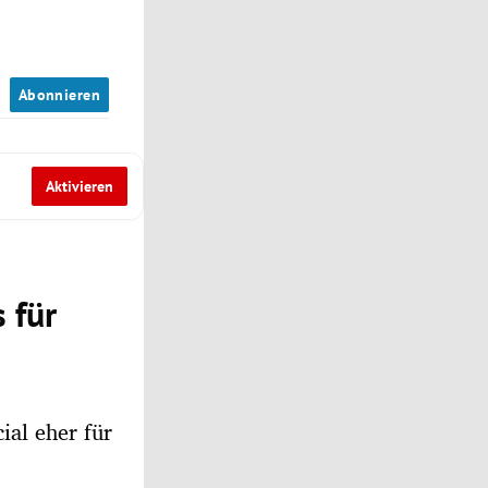
n
Abonnieren
Aktivieren
 für
ial eher für