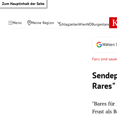
Zum Hauptinhalt der Seite
Menü
Meine Region
Schlagzeilen
Wien
NÖ
Burgenland
Öste
Wählen S
Fans sind saue
Sendepl
Rares"
"Bares für
tik Untermenü
Frust als 
rreich Untermenü