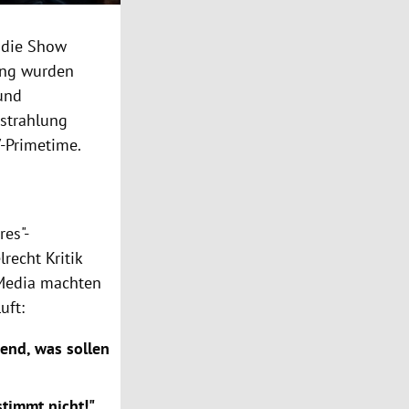
 die Show
ung wurden
 und
sstrahlung
V-Primetime.
es"-
recht Kritik
 Media machten
uft:
bend, was sollen
timmt nicht!"