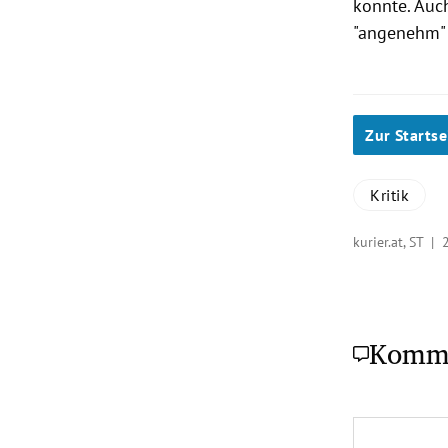
konnte. Auc
"angenehm" 
Zur Startse
Kritik
kurier.at, ST |
Komm