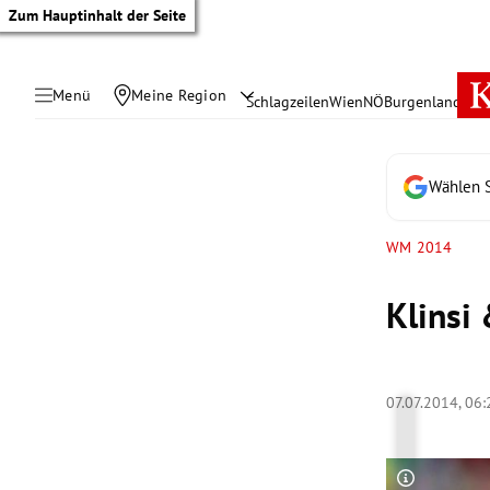
Zum Hauptinhalt der Seite
Menü
Meine Region
Schlagzeilen
Wien
NÖ
Burgenland
Öste
Wählen S
WM 2014
Klinsi
07.07.2014, 06:
tik Untermenü
rreich Untermenü
Copyright-