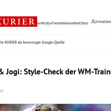
Anmelde
rreich
Politik
Wirtschaft
Sport
Kultur
Freizeit
Gesundheit
Stars
ie KURIER als bevorzugte Google-Quelle
 & Jogi: Style-Check der WM-Train
23
Hinweis öffnen/schließen