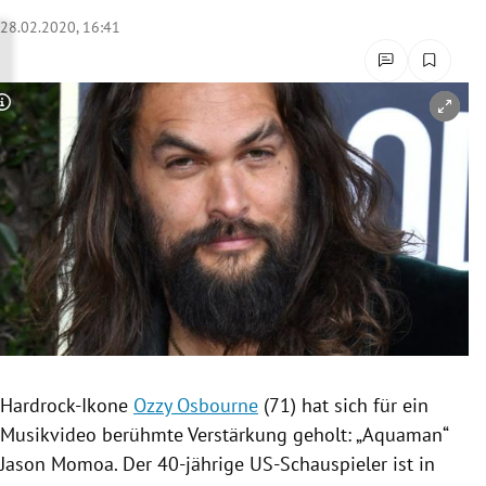
rreich Untermenü
28.02.2020, 16:41
rt Untermenü
Copyright-Hinweis öffnen/schließen
schaft Untermenü
s Untermenü
zeit Untermenü
undheit Untermenü
tur Untermenü
nung Untermenü
Hardrock-Ikone
Ozzy Osbourne
(71) hat sich für ein
Musikvideo
berühmte Verstärkung geholt: „
Aquaman
“
lität Untermenü
Jason Momoa
. Der 40-jährige US-Schauspieler ist in