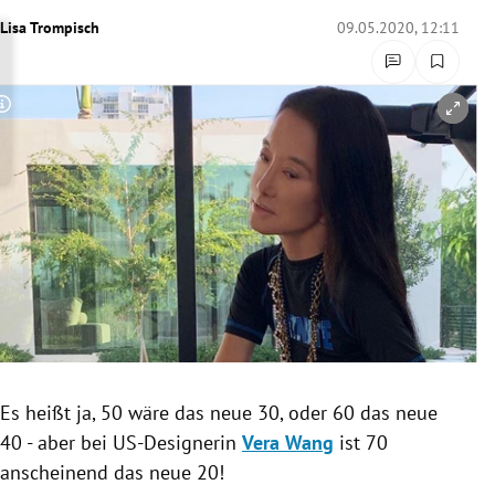
rreich Untermenü
Lisa Trompisch
09.05.2020, 12:11
rt Untermenü
Copyright-Hinweis öffnen/schließen
schaft Untermenü
s Untermenü
zeit Untermenü
undheit Untermenü
tur Untermenü
nung Untermenü
Es heißt ja, 50 wäre das neue 30, oder 60 das neue
40 - aber bei US-Designerin
Vera Wang
ist 70
lität Untermenü
anscheinend das neue 20!