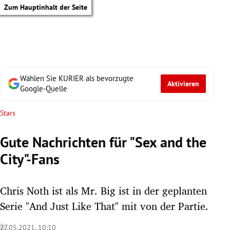
Zum Hauptinhalt der Seite
Wählen Sie KURIER als bevorzugte
Aktivieren
Google-Quelle
Stars
Gute Nachrichten für "Sex and the
City"-Fans
Chris Noth ist als Mr. Big ist in der geplanten
Serie "And Just Like That" mit von der Partie.
tik Untermenü
27.05.2021, 10:10