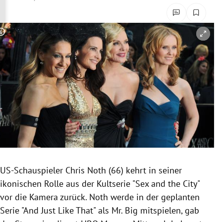
rreich Untermenü
rt Untermenü
Copyright-Hinweis öffnen/schließen
schaft Untermenü
s Untermenü
zeit Untermenü
undheit Untermenü
tur Untermenü
US-Schauspieler Chris Noth (66) kehrt in seiner
nung Untermenü
ikonischen Rolle aus der Kultserie "Sex and the City"
vor die Kamera zurück. Noth werde in der geplanten
lität Untermenü
Serie "And Just Like That" als Mr. Big mitspielen, gab