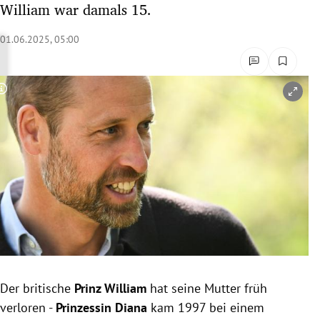
William war damals 15.
rreich Untermenü
01.06.2025, 05:00
rt Untermenü
schaft Untermenü
Copyright-Hinweis öffnen/schließen
s Untermenü
zeit Untermenü
undheit Untermenü
tur Untermenü
nung Untermenü
Der britische
Prinz William
hat seine Mutter früh
lität Untermenü
verloren -
Prinzessin Diana
kam 1997 bei einem