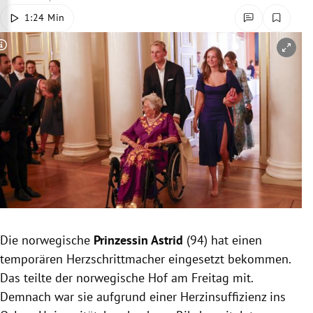
rreich Untermenü
1:24 Min
rt Untermenü
Copyright-Hinweis öffnen/schließen
schaft Untermenü
s Untermenü
zeit Untermenü
undheit Untermenü
tur Untermenü
Die norwegische
Prinzessin Astrid
(94) hat einen
nung Untermenü
temporären Herzschrittmacher eingesetzt bekommen.
Das teilte der norwegische Hof am Freitag mit.
lität Untermenü
Demnach war sie aufgrund einer Herzinsuffizienz ins