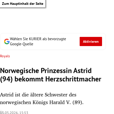
Zum Hauptinhalt der Seite
Wählen Sie KURIER als bevorzugte
Aktivieren
Google-Quelle
Royals
Norwegische Prinzessin Astrid
(94) bekommt Herzschrittmacher
Astrid ist die ältere Schwester des
norwegischen Königs Harald V. (89).
tik Untermenü
15.05.2026, 15:53