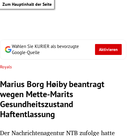
Zum Hauptinhalt der Seite
Wählen Sie KURIER als bevorzugte
Aktivieren
Google-Quelle
Royals
Marius Borg Høiby beantragt
wegen Mette-Marits
Gesundheitszustand
Haftentlassung
tik Untermenü
Der Nachrichtenagentur NTB zufolge hatte