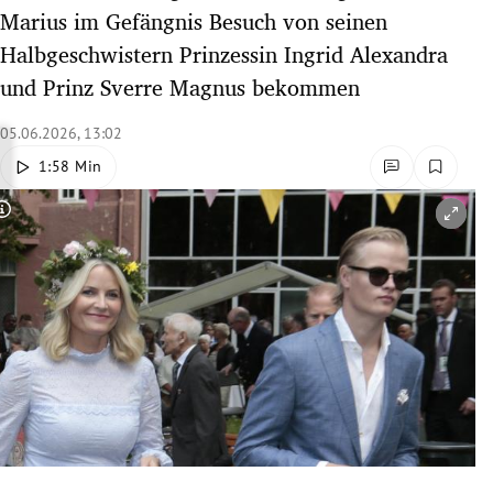
Marius im Gefängnis Besuch von seinen
rreich Untermenü
Halbgeschwistern Prinzessin Ingrid Alexandra
rt Untermenü
und Prinz Sverre Magnus bekommen
schaft Untermenü
05.06.2026, 13:02
1:58 Min
s Untermenü
Copyright-Hinweis öffnen/schließen
zeit Untermenü
undheit Untermenü
tur Untermenü
nung Untermenü
lität Untermenü