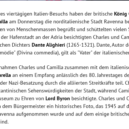
es viertägigen Italien-Besuchs haben der britische
König C
illa
am Donnerstag
die norditalienische Stadt Ravenna be
en von Menschenmassen begrüßt und schüttelten vielen 
 der Hafenstadt an der Adria besichtigten Charles und Ca
schen Dichters
Dante Alighieri
(1265-1321). Dante, Autor d
mödie" (Divina commedia), gilt als "Vater" der italienisch
nahmen Charles und Camilla zusammen mit dem italienis
rella
an einem Empfang anlässlich des 80. Jahrestages de
der Nazi-Besatzung durch die alliierten Streitkräfte teil. 
zantinischen Sehenswürdigkeiten der Stadt, während Camil
Museum zu Ehren von
Lord Byron
besichtigte. Charles und 
n dem Bürgermeister ein historisches Foto, das 1945 auf d
avenna aufgenommen wurde und auf dem einige britisch
ind.