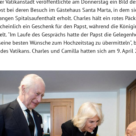
er Vatikanstadt veröffentlichte am Donnerstag ein Bild d
st bei deren Besuch im Gästehaus Santa Marta, in dem sic
ngen Spitalsaufenthalt erholt. Charles hält ein rotes Päc
cheinlich ein Geschenk für den Papst, während die Königi
lt. "Im Laufe des Gesprächs hatte der Papst die Gelegenhe
seine besten Wünsche zum Hochzeitstag zu übermitteln", b
 des Vatikans. Charles und Camilla hatten sich am 9. April
Hinweis öffnen/schließen