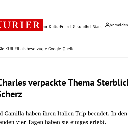
Anmelde
rreich
Politik
Wirtschaft
Sport
Kultur
Freizeit
Gesundheit
Stars
ie KURIER als bevorzugte Google-Quelle
Charles verpackte Thema Sterblic
Scherz
d Camilla haben ihren Italien-Trip beendet. In den
enden vier Tagen haben sie einiges erlebt.