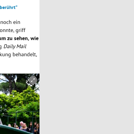
 berührt“
 noch ein
onnte, griff
 um zu sehen, wie
ng
Daily Mail
nkung behandelt,