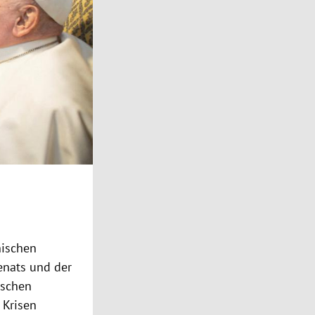
nischen
enats und der
ischen
 Krisen