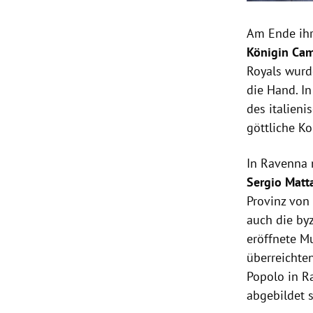
Am Ende ihr
Königin Cam
Royals wurd
die Hand. In
des italieni
göttliche Ko
In Ravenna 
Sergio Matta
Provinz von 
auch die by
eröffnete 
überreichte
Popolo in R
abgebildet s