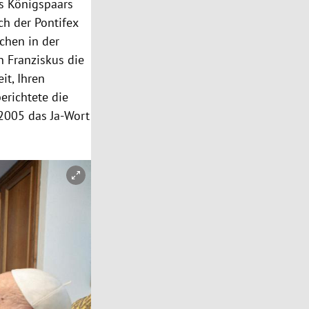
es Königspaars
h der Pontifex
kchen in der
n Franziskus die
it, Ihren
erichtete die
 2005 das Ja-Wort