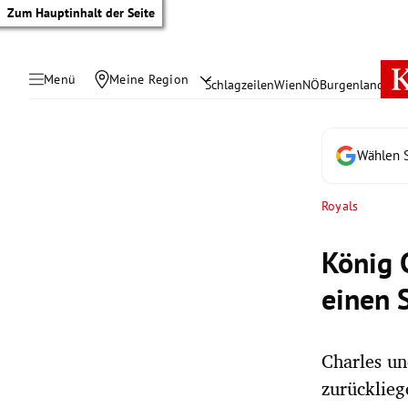
Zum Hauptinhalt der Seite
Menü
Meine Region
Schlagzeilen
Wien
NÖ
Burgenland
Öste
Wählen S
Royals
König 
einen 
Charles un
tik Untermenü
zurücklieg
rreich Untermenü