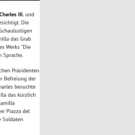
harles III.
und
sichtigt. Die
Schaulustigen
milla das Grab
es Werks "Die
en Sprache.
chen Präsidenten
r Befreiung der
Charles besuchte
la das kürzlich
Camilla
er Piazza del
e Soldaten