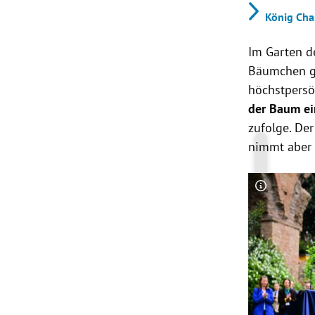
König Cha
Im Garten d
Bäumchen gep
höchstpersö
der Baum ei
zufolge. De
nimmt aber 
Copyright-