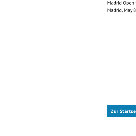
Madrid Open f
Madrid, May 
Slide 1 von 9
Zur Startse