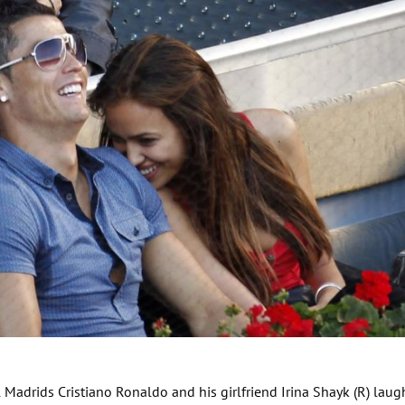
Hinweis öffnen/schließen
adrids Cristiano Ronaldo and his girlfriend Irina Shayk (R) laug