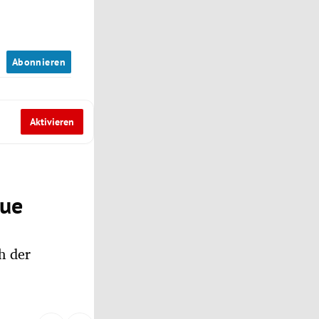
n
Abonnieren
Aktivieren
eue
h der