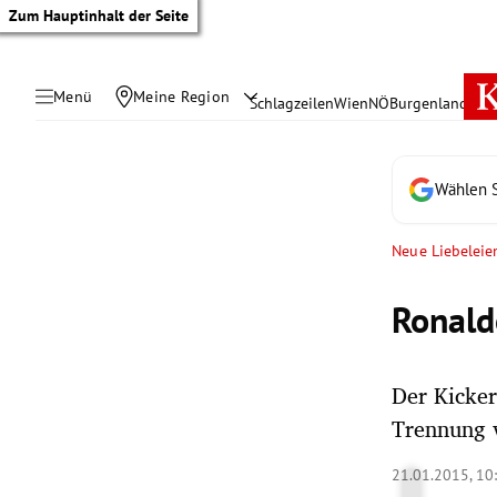
Zum Hauptinhalt der Seite
Menü
Meine Region
Schlagzeilen
Wien
NÖ
Burgenland
Öste
Wählen S
Neue Liebeleie
Ronald
Der Kicker
Trennung v
tik Untermenü
21.01.2015, 10
rreich Untermenü