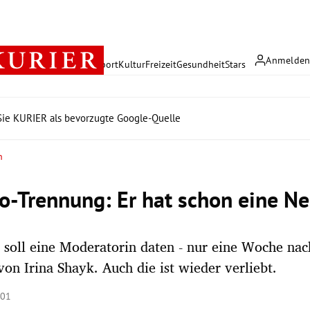
Anmelde
rreich
Politik
Wirtschaft
Sport
Kultur
Freizeit
Gesundheit
Stars
ie KURIER als bevorzugte Google-Quelle
n
o-Trennung: Er hat schon eine N
 soll eine Moderatorin daten - nur eine Woche nac
on Irina Shayk. Auch die ist wieder verliebt.
:01