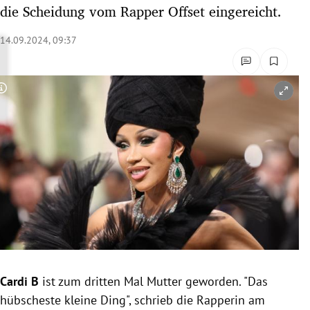
die Scheidung vom Rapper Offset eingereicht.
rreich Untermenü
14.09.2024, 09:37
rt Untermenü
schaft Untermenü
Copyright-Hinweis öffnen/schließen
s Untermenü
zeit Untermenü
undheit Untermenü
tur Untermenü
nung Untermenü
lität Untermenü
Cardi B
ist zum dritten Mal Mutter geworden. "Das
hübscheste kleine Ding", schrieb die Rapperin am