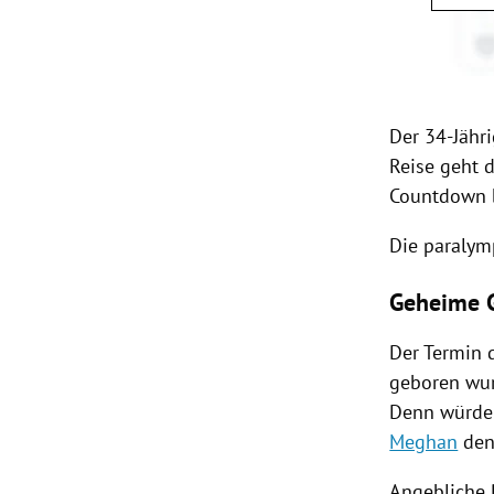
Der 34-Jähr
Reise geht 
Countdown b
Die paralym
Geheime G
Der Termin 
geboren wur
Denn würde 
Meghan
den
Angebliche 