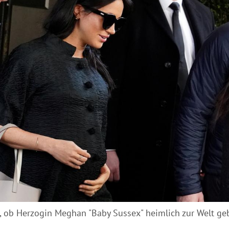
n, ob Herzogin Meghan "Baby Sussex" heimlich zur Welt geb