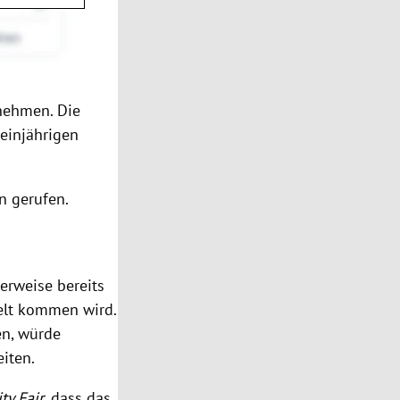
ehmen. Die
 einjährigen
n gerufen.
erweise bereits
elt kommen wird.
en, würde
iten.
ty Fair,
dass das