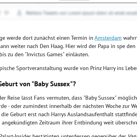
ige werde dort zunächst einen Termin in
Amsterdam
wahrn
dann weiter nach
Den Haag
. Hier wird der Papa in spe den
is zu den "Invictus Games" einläuten.
pische Sportveranstaltung wurde von
Prinz Harry
ins Lebe
eburt von "Baby Sussex"?
der Reise lässt Fans vermuten, dass "Baby
Sussex
" möglich
de - oder zumindest innerhalb der nächsten Woche zur W
die Geburt erst nach Harrys Auslandsaufenthalt stattfind
 angekündigten Zeitraum ihrer Entbindung weit überschre
Palast-Insider bestätigten unterdessen gegenüber der
Vani