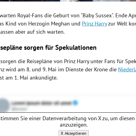
warten Royal-Fans die Geburt von "Baby
Sussex
". Ende Ap
das Kind von Herzogin
Meghan
und
Prinz Harry
zur Welt ko
assen aber auf sich warten.
isepläne sorgen für Spekulationen
 sorgen die
Reisepläne
von
Prinz Harry
unter Fans für Spek
nz
wird am 8. und 9. Mai im Dienste der Krone die
Nieder
ast am 1. Mai ankündigte.
Stimmen Sie einer Datenverarbeitung von
X
zu, um diesen 
anzuzeigen.
X
Akzeptieren