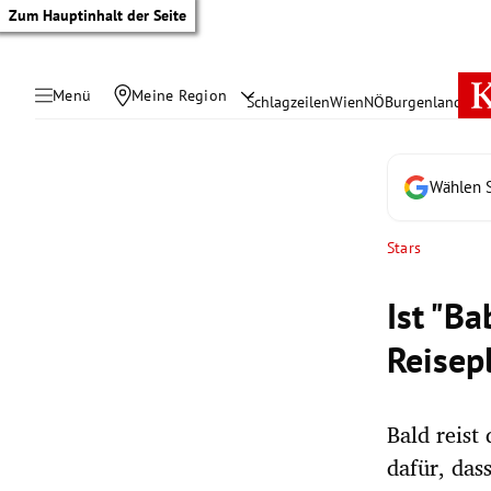
Zum Hauptinhalt der Seite
Menü
Meine Region
Schlagzeilen
Wien
NÖ
Burgenland
Öste
Wählen S
Stars
Ist "Ba
Reisep
Bald reist
tik Untermenü
dafür, das
rreich Untermenü