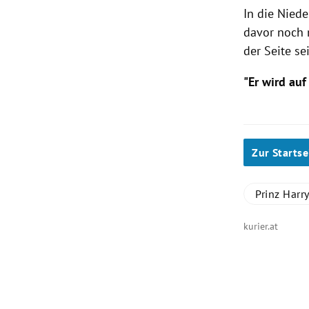
In die
Niede
davor noch 
der Seite se
"Er wird auf
Zur Startse
Prinz Harr
kurier.at