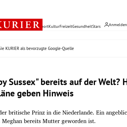
Anmelde
rreich
Politik
Wirtschaft
Sport
Kultur
Freizeit
Gesundheit
Stars
ie KURIER als bevorzugte Google-Quelle
by Sussex" bereits auf der Welt? 
läne geben Hinweis
 der britische Prinz in die Niederlande. Ein angebli
s Meghan bereits Mutter geworden ist.