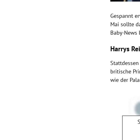
Gespannt er
Mai sollte 
Baby-News l
Harrys Re
Stattdessen
britische
Pri
wie der Pal