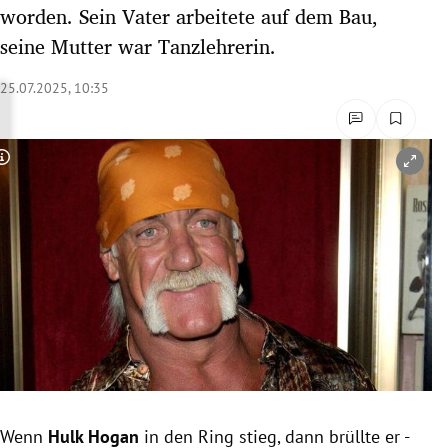
worden. Sein Vater arbeitete auf dem Bau,
rreich Untermenü
seine Mutter war Tanzlehrerin.
rt Untermenü
25.07.2025, 10:35
schaft Untermenü
s Untermenü
Copyright-Hinweis öffnen/schließen
zeit Untermenü
undheit Untermenü
tur Untermenü
nung Untermenü
lität Untermenü
Wenn
Hulk
Hogan
in den Ring stieg, dann brüllte er -