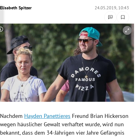
rreich Untermenü
Elisabeth Spitzer
24.05.2019, 10:43
rt Untermenü
Copyright-Hinweis öffnen/schließen
schaft Untermenü
s Untermenü
zeit Untermenü
undheit Untermenü
tur Untermenü
nung Untermenü
Nachdem
Hayden Panettieres
Freund
Brian Hickerson
wegen häuslicher Gewalt verhaftet wurde, wird nun
lität Untermenü
bekannt, dass dem 34-Jährigen vier Jahre Gefängnis