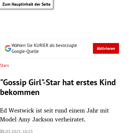
Zum Hauptinhalt der Seite
Wählen Sie KURIER als bevorzugte
Aktivieren
Google-Quelle
Stars
"Gossip Girl"-Star hat erstes Kind
bekommen
Ed Westwick ist seit rund einem Jahr mit
Model Amy Jackson verheiratet.
tik Untermenü
25.03.2025, 10:25