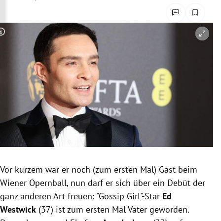
rreich Untermenü
rt Untermenü
Copyright-Hinweis öffnen/schließen
schaft Untermenü
s Untermenü
zeit Untermenü
undheit Untermenü
tur Untermenü
Vor kurzem war er noch (zum ersten Mal) Gast beim
nung Untermenü
Wiener Opernball, nun darf er sich über ein Debüt der
ganz anderen Art freuen: "Gossip Girl"-Star
Ed
lität Untermenü
Westwick
(37) ist zum ersten Mal Vater geworden.