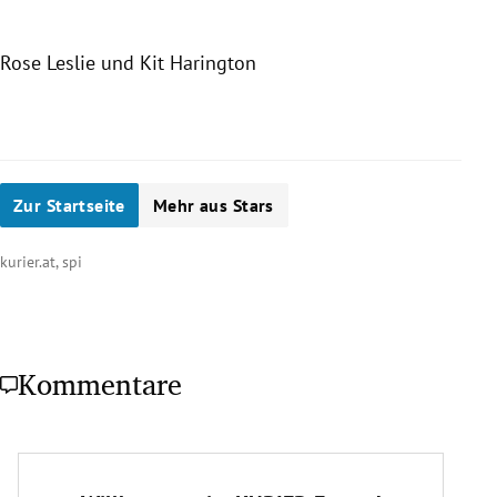
Rose Leslie und Kit Harington
Slide 1 von 20
Zur Startseite
Mehr aus Stars
kurier.at, spi
Kommentare