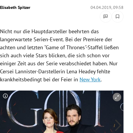
rreich Untermenü
Elisabeth Spitzer
04.04.2019, 09:58
rt Untermenü
Nicht nur die Hauptdarsteller beehrten das
schaft Untermenü
langerwartete Serien-Event. Bei der Premiere der
achten und letzten "Game of Thrones"-Staffel ließen
s Untermenü
sich auch viele Stars blicken, die sich schon vor
einiger Zeit aus der Serie verabschiedet haben. Nur
zeit Untermenü
Cersei Lannister-Darstellerin
Lena Headey
fehlte
undheit Untermenü
krankheitsbedingt bei der Feier in
New York
.
tur Untermenü
Copyright-Hinweis öffnen/schließen
Co
nung Untermenü
lität Untermenü