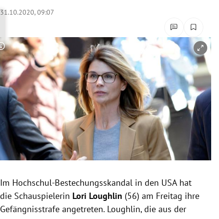
rreich Untermenü
31.10.2020, 09:07
rt Untermenü
Copyright-Hinweis öffnen/schließen
schaft Untermenü
s Untermenü
zeit Untermenü
undheit Untermenü
tur Untermenü
nung Untermenü
Im Hochschul-Bestechungsskandal in den USA hat
die Schauspielerin
Lori Loughlin
(56) am Freitag ihre
lität Untermenü
Gefängnisstrafe angetreten. Loughlin, die aus der