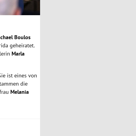
chael Boulos
da geheiratet.
lerin
Marla
ie ist eines von
tammen die
efrau
Melania