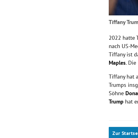
Tiffany Tru
2022 hatte 
nach US-Med
Tiffany ist
Maples
. Di
Tiffany hat 
Trumps insg
Söhne
Donal
Trump
hat e
Zur Startse