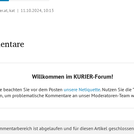
er.at, kat |
11.10.2024, 10:13
entare