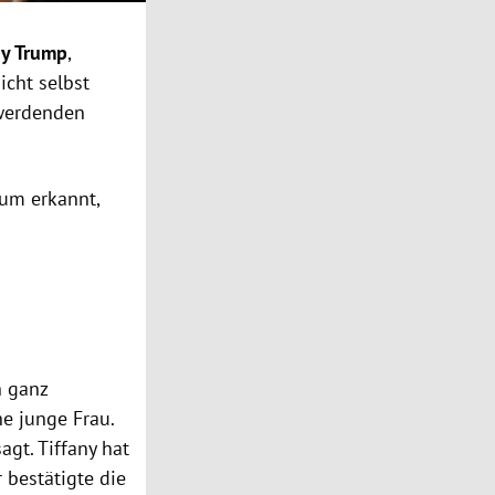
ny Trump
,
icht selbst
 werdenden
um erkannt,
n ganz
e junge Frau.
gt. Tiffany hat
 bestätigte die