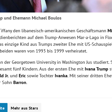
mp und Ehemann Michael Boulos
Tiffany den libanesisch-amerikanischen Geschäftsmann
Mi
ienberichten auf dem Trump-Anwesen Mar-a-Lago in Flori
 das einzige Kind aus Trumps zweiter Ehe mit US-Schauspie
e beiden waren von 1993 bis 1999 verheiratet.
an der Georgetown University in Washington Jus studiert. S
esamt fünf Kindern. Aus der ersten Ehe mit
Ivana Trump
s
d Jr.
und
Eric
sowie Tochter
Ivanka
. Mit seiner dritten Eh
r Sohn
Barron
.
ite
Mehr aus Stars