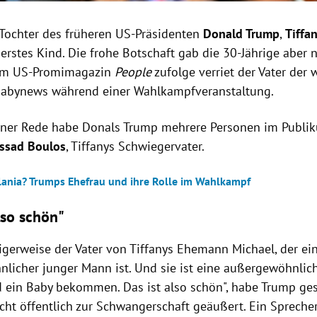
 Tochter des früheren US-Präsidenten
Donald Trump
,
Tiffa
 erstes Kind.
Die frohe Botschaft gab die 30-Jährige aber n
em US-Promimagazin
People
zufolge verriet der Vater der
Babynews während einer Wahlkampfveranstaltung.
ner Rede habe Donals Trump mehrere Personen im Publik
ssad Boulos
, Tiffanys Schwiegervater.
lania? Trumps Ehefrau und ihre Rolle im Wahlkampf
lso schön"
lligerweise der Vater von Tiffanys Ehemann Michael, der ei
licher junger Mann ist. Und sie ist eine außergewöhnlich
d ein Baby bekommen. Das ist also schön", habe Trump gesa
cht öffentlich zur Schwangerschaft geäußert. Ein Sprecher