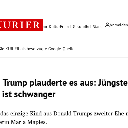
Anmelde
rreich
Politik
Wirtschaft
Sport
Kultur
Freizeit
Gesundheit
Stars
ie KURIER als bevorzugte Google-Quelle
 Trump plauderte es aus: Jüngste
y ist schwanger
t das einzige Kind aus Donald Trumps zweiter Ehe 
erin Marla Maples.