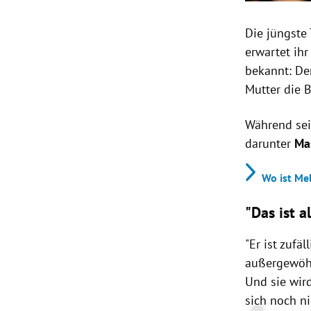
Die jüngste
erwartet ihr
bekannt: D
Mutter die 
Während sei
darunter
Ma
Wo ist Me
"Das ist a
"Er ist zufä
außergewöhn
Und sie wir
sich noch ni