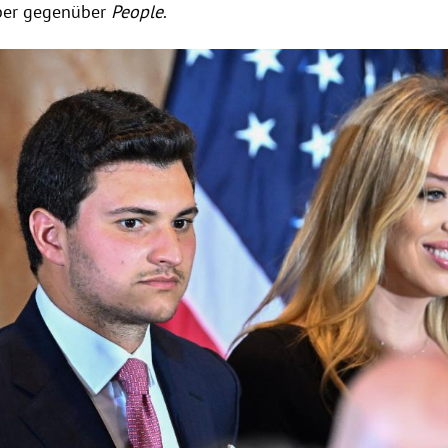
ber gegenüber
People
.
Hinweis öffnen/schließen