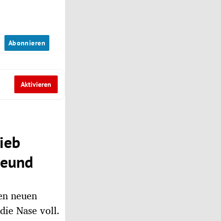
n
Abonnieren
Aktivieren
hieb
reund
en neuen
die Nase voll.