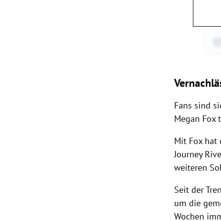
Vernachlä
Fans sind si
Megan Fox tr
Mit Fox hat
Journey Riv
weiteren Soh
Seit der Tre
um die geme
Wochen imme