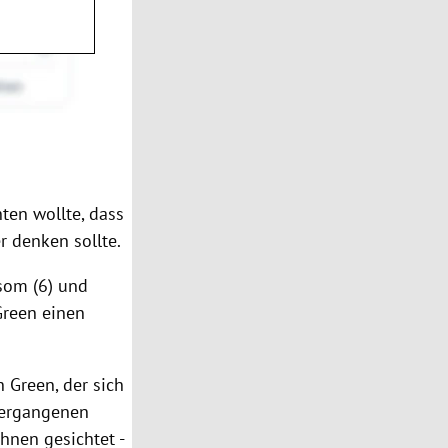
hten wollte, dass
r denken sollte.
som (6) und
Green einen
 Green, der sich
vergangenen
nen gesichtet -