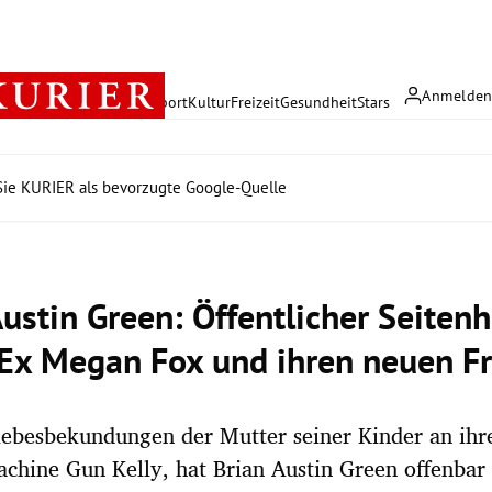
Anmelde
rreich
Politik
Wirtschaft
Sport
Kultur
Freizeit
Gesundheit
Stars
ie KURIER als bevorzugte Google-Quelle
Austin Green: Öffentlicher Seiten
Ex Megan Fox und ihren neuen F
iebesbekundungen der Mutter seiner Kinder an ihr
chine Gun Kelly, hat Brian Austin Green offenbar 