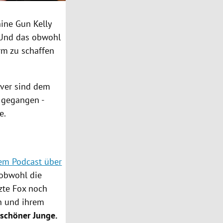
ine Gun Kelly
. Und das obwohl
rm zu schaffen
over sind dem
t gegangen -
e.
nem Podcast über
obwohl die
zte Fox noch
ch und ihrem
schöner Junge.