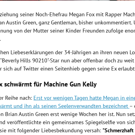
ziehung seiner Noch-Ehefrau Megan Fox mit Rapper Mach
rian Austin Green, ganz Gentleman, bisher unkommentiert
nnung von der Mutter seiner Kinder Freunden zufolge eno
.
ichen Liebeserklärungen der 34-Jährigen an ihren neuen L
"Beverly Hills 90210"-Star nun aber offenbar doch zu wei
 sich auf Twitter einen Seitenhieb gegen seine Ex erlaubt
 schwärmt für Machine Gun Kelly
der Reihe nach:
Erst vor wenigen Tagen hatte Megan in ei
wärmt und ihn als seinen Seelenverwandten bezeichnet
– 
n Brian Austin Green erst wenige Wochen her ist. Nun set
und veröffentlichte ein gemeinsames Spiegelselfie von si
 sie mit folgender Liebesbekundung versah:
"Schmerzhaft 