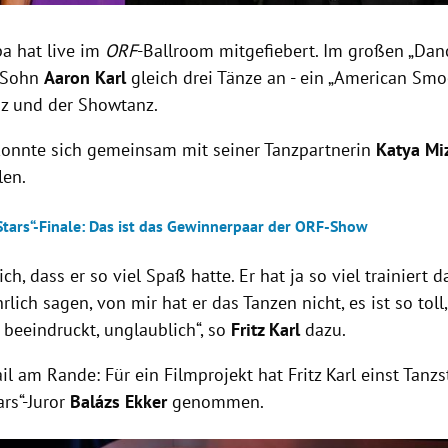
pa hat live im
ORF
-Ballroom mitgefiebert. Im großen „Danc
r Sohn
Aaron Karl
gleich drei Tänze an - ein
„American Smoo
nz und der Showtanz.
onnte sich gemeinsam mit seiner Tanzpartnerin
Katya Mi
len.
Stars“-Finale: Das ist das Gewinnerpaar der ORF-Show
ich, dass er so viel Spaß hatte. Er hat ja so viel trainiert d
rlich sagen, von mir hat er das Tanzen nicht, es ist so toll,
 beeindruckt, unglaublich“, so
Fritz Karl
dazu.
il am Rande: Für ein Filmprojekt hat Fritz Karl einst Tanz
rs“-Juror
Balázs Ekker
genommen.