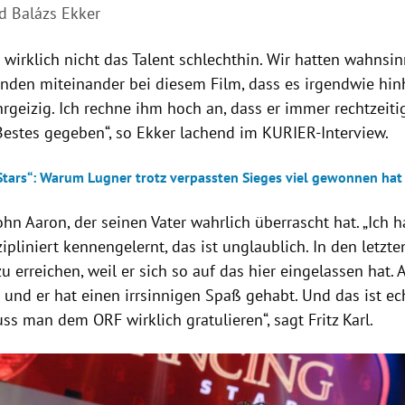
nd Balázs Ekker
st wirklich nicht das Talent schlechthin. Wir hatten wahnsin
unden miteinander bei diesem Film, dass es irgendwie hinh
hrgeizig. Ich rechne ihm hoch an, dass er immer rechtzeit
 Bestes gegeben“, so Ekker lachend im KURIER-Interview.
Stars“: Warum Lugner trotz verpassten Sieges viel gewonnen hat
hn Aaron, der seinen Vater wahrlich überrascht hat. „Ich 
zipliniert kennengelernt, das ist unglaublich. In den letz
 erreichen, weil er sich so auf das hier eingelassen hat. A
 und er hat einen irrsinnigen Spaß gehabt. Und das ist ech
s man dem ORF wirklich gratulieren“, sagt Fritz Karl.
Hinweis öffnen/schließen