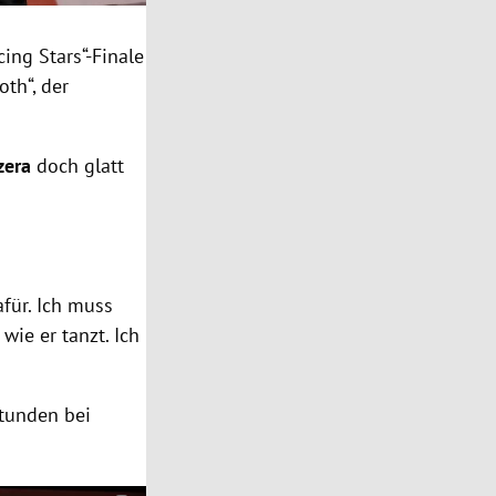
ing Stars“-Finale
th“, der
zera
doch glatt
afür. Ich muss
 wie er tanzt. Ich
stunden bei