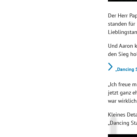
Der Herr Pa
standen fü
Lieblingsta
Und Aaron k
den Sieg ho
„Dancing 
„Ich freue m
jetzt ganz eh
war wirklich
Kleines Deta
„Dancing Sta