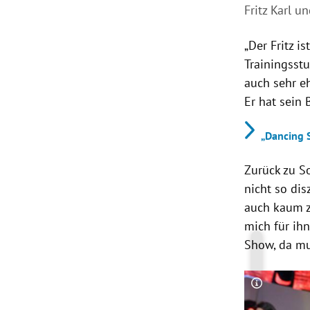
Fritz Karl u
„Der Fritz i
Trainingsst
auch sehr e
Er hat sein
„Dancing 
Zurück zu So
nicht so dis
auch kaum zu
mich für ihn
Show, da mus
Copyright-