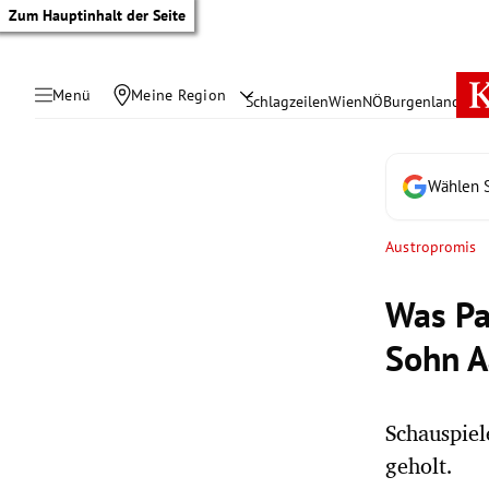
Zum Hauptinhalt der Seite
Menü
Meine Region
Schlagzeilen
Wien
NÖ
Burgenland
Öste
Wählen S
Austropromis
Was Pa
Sohn A
Schauspiel
tik Untermenü
geholt.
rreich Untermenü