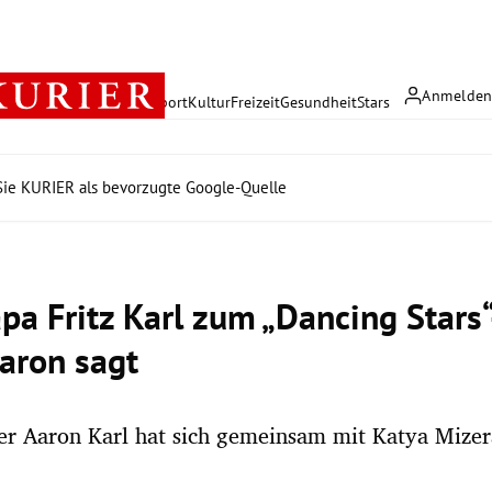
Anmelde
rreich
Politik
Wirtschaft
Sport
Kultur
Freizeit
Gesundheit
Stars
ie KURIER als bevorzugte Google-Quelle
pa Fritz Karl zum „Dancing Stars
aron sagt
er Aaron Karl hat sich gemeinsam mit Katya Mizer