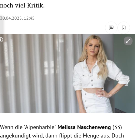
noch viel Kritik.
rreich Untermenü
30.04.2025, 12:45
rt Untermenü
schaft Untermenü
Copyright-Hinweis öffnen/schließen
s Untermenü
zeit Untermenü
undheit Untermenü
tur Untermenü
nung Untermenü
lität Untermenü
Wenn die "Alpenbarbie"
Melissa Naschenweng
(33)
angekündigt wird, dann flippt die Menge aus. Doch