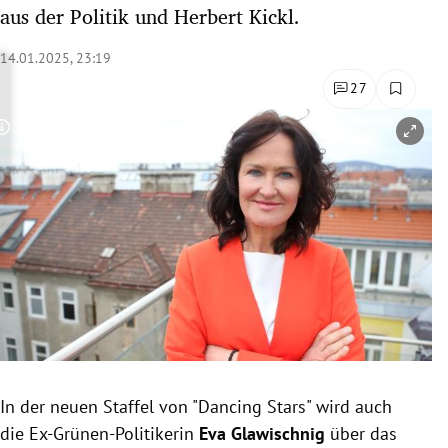
aus der Politik und Herbert Kickl.
rreich Untermenü
14.01.2025, 23:19
rt Untermenü
27
schaft Untermenü
Copyright-Hinweis öffnen/schließen
s Untermenü
zeit Untermenü
undheit Untermenü
tur Untermenü
nung Untermenü
lität Untermenü
In der neuen Staffel von "Dancing Stars" wird auch
die Ex-Grünen-Politikerin
Eva Glawischnig
über das