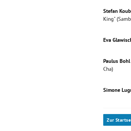
Stefan Kou
King" (Samb
Eva Glawisc
Paulus Boh
Cha)
Simone Lug
Zur Startse