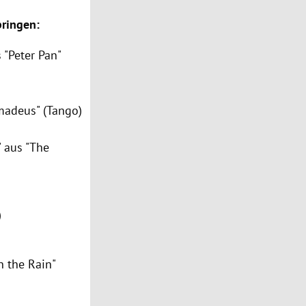
bringen:
 "Peter Pan"
madeus" (Tango)
 aus "The
)
n the Rain"