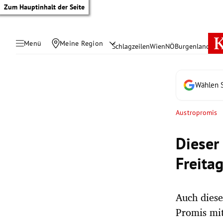
Zum Hauptinhalt der Seite
Menü
Meine Region
Schlagzeilen
Wien
NÖ
Burgenland
Öste
Wählen S
Austropromis
Dieser
Freitag
Auch diese
tik Untermenü
Promis mi
rreich Untermenü