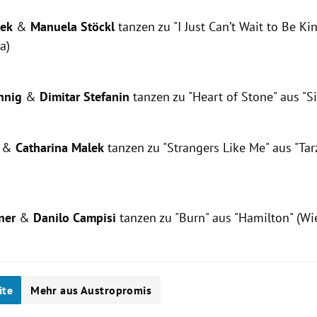
bek
&
Manuela Stöckl
tanzen zu "I Just Can’t Wait to Be Ki
a)
hnig
&
Dimitar Stefanin
tanzen zu "Heart of Stone" aus "S
l
&
Catharina Malek
tanzen zu "Strangers Like Me" aus "Tar
ner
&
Danilo Campisi
tanzen zu "Burn" aus "Hamilton" (Wi
ite
Mehr aus Austropromis