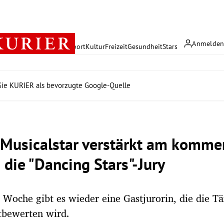
Anmelde
rreich
Politik
Wirtschaft
Sport
Kultur
Freizeit
Gesundheit
Stars
ie KURIER als bevorzugte Google-Quelle
 Musicalstar verstärkt am komm
 die "Dancing Stars"-Jury
 Woche gibt es wieder eine Gastjurorin, die die T
tbewerten wird.