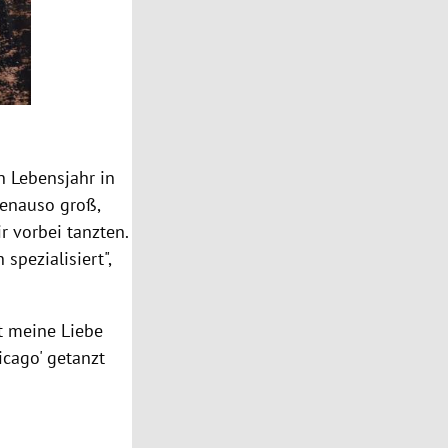
n Lebensjahr in
genauso groß,
r vorbei tanzten.
spezialisiert",
t meine Liebe
icago' getanzt