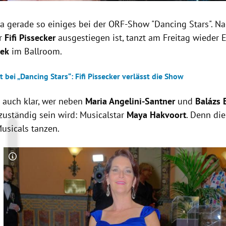
 ja gerade so einiges bei der ORF-Show "Dancing Stars". 
r
Fifi Pissecker
ausgestiegen ist, tanzt am Freitag wieder E
bek
im Ballroom.
t bei „Dancing Stars“: Fifi Pissecker verlässt die Show
t auch klar, wer neben
Maria Angelini-Santner
und
Balázs 
zuständig sein wird: Musicalstar
Maya Hakvoort
. Denn di
usicals tanzen.
Copyright-Hinweis öffnen/schließen