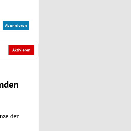
n
Abonnieren
Aktivieren
enden
änze der