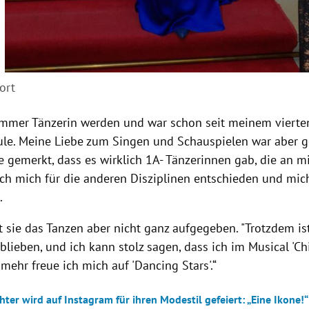
ort
 immer Tänzerin werden und war schon seit meinem vierte
ule. Meine Liebe zum Singen und Schauspielen war aber 
 gemerkt, dass es wirklich 1A- Tänzerinnen gab, die an mi
h mich für die anderen Disziplinen entschieden und mich 
.
 sie das Tanzen aber nicht ganz aufgegeben. "Trotzdem is
lieben, und ich kann stolz sagen, dass ich im Musical 'Ch
ehr freue ich mich auf 'Dancing Stars'.“
hter wird auf Instagram für ihren Modestil gefeiert: „Eine Ikone!“