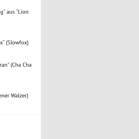
ng" aus "Lion
ix" (Slowfox)
zan" (Cha Cha
ener Walzer)