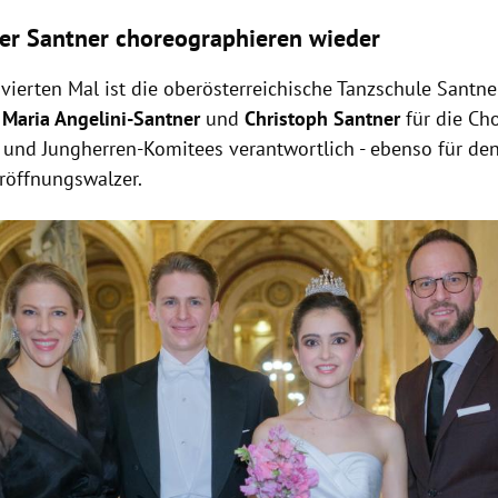
er Santner choreographieren wieder
vierten Mal ist die oberösterreichische Tanzschule Santne
n
Maria Angelini-Santner
und
Christoph Santner
für die Ch
und Jungherren-Komitees verantwortlich - ebenso für de
röffnungswalzer.
Hinweis öffnen/schließen