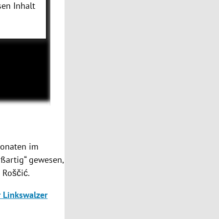
en Inhalt
 Monaten im
roßartig“ gewesen,
e Roščić.
 Linkswalzer