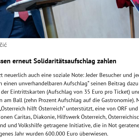
čić
sen erneut Solidaritätsaufschlag zahlen
zt neuerlich auch eine soziale Note: Jeder Besucher und j
rch einen unverhandelbaren Aufschlag“ seinen Beitrag dazu
der Eintrittskarten (Aufschlag von 35 Euro pro Ticket) un
 am Ball (zehn Prozent Aufschlag auf die Gastronomie). 
„Österreich hilft Österreich“ unterstützt, eine von ORF u
tionen Caritas, Diakonie, Hilfswerk Österreich, Österreichis
nd und Volkshilfe getragene Initiative, die in Not gerate
angenes Jahr wurden 600.000 Euro überwiesen.