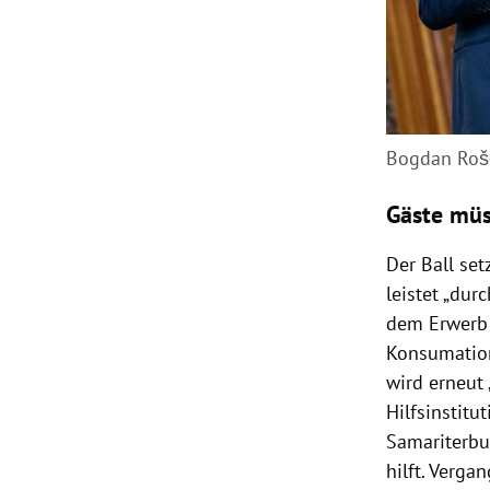
Bogdan Roš
Gäste müs
Der Ball set
leistet „du
dem Erwerb 
Konsumation
wird erneut 
Hilfsinstitu
Samariterbu
hilft. Verg