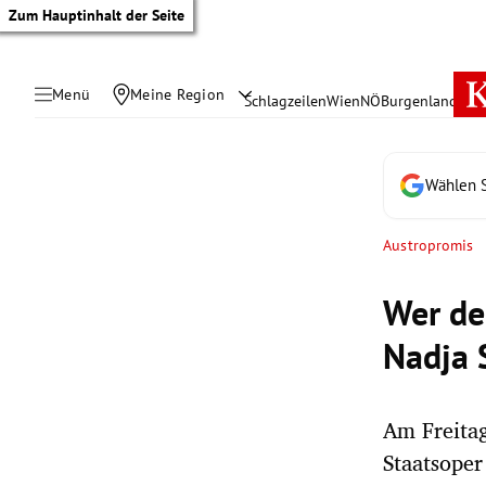
Zum Hauptinhalt der Seite
Menü
Meine Region
Schlagzeilen
Wien
NÖ
Burgenland
Öste
Wählen S
Austropromis
Wer de
Nadja 
Am Freitag
tik Untermenü
Staatsoper
rreich Untermenü