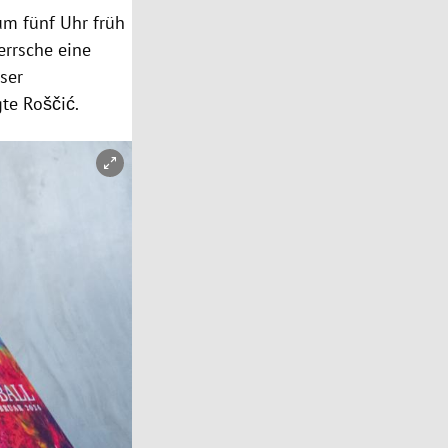
 um fünf Uhr früh
errsche eine
ser
gte Roščić.