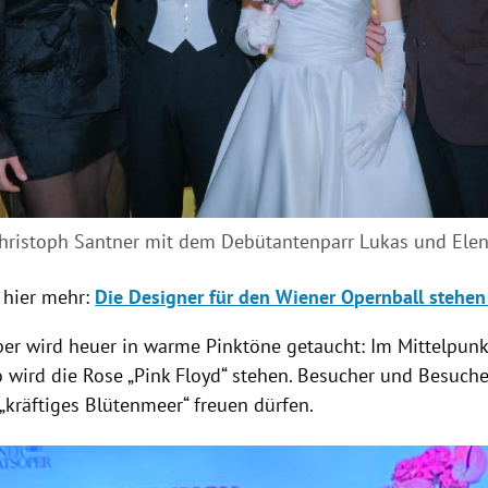
hristoph Santner mit dem Debütantenparr Lukas und Ele
 hier mehr:
Die Designer für den Wiener Opernball stehen
per wird heuer in warme Pinktöne getaucht: Im Mittelpunk
wird die Rose „Pink Floyd“ stehen. Besucher und Besuche
 „kräftiges Blütenmeer“ freuen dürfen.
ght-Hinweis öffnen/schließen