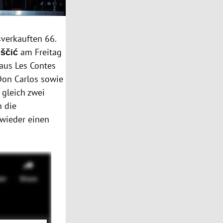
verkauften 66.
ščić
am Freitag
 aus Les Contes
Don Carlos sowie
g gleich zwei
h die
 wieder einen