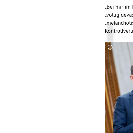
„Bei mir im 
„völlig deva
„melancholis
Kontrollverl
Copyright-