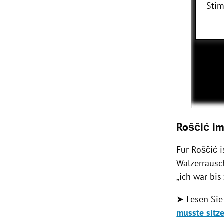
Stim
Roščić im
Für Roščić i
Walzerrausch
„ich war bis
➤ Lesen Sie
musste sitz