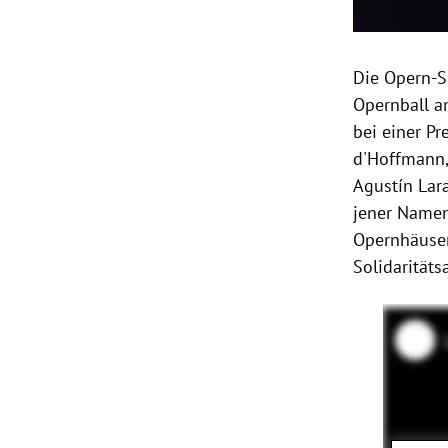
Die Opern-S
Opernball
am
bei einer P
d'Hoffmann,
Agustín La
jener Namen
Opernhäuser 
Solidarität