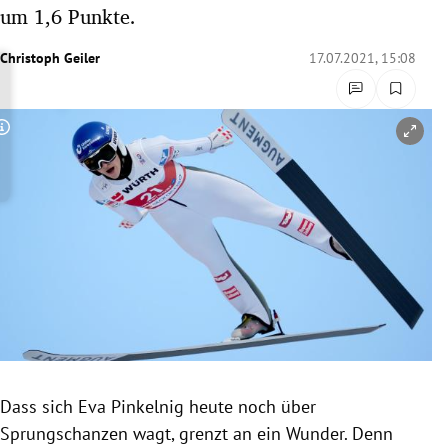
um 1,6 Punkte.
rreich Untermenü
Christoph Geiler
17.07.2021, 15:08
rt Untermenü
schaft Untermenü
Copyright-Hinweis öffnen/schließen
s Untermenü
zeit Untermenü
undheit Untermenü
tur Untermenü
nung Untermenü
lität Untermenü
Dass sich Eva Pinkelnig heute noch über
Sprungschanzen wagt, grenzt an ein Wunder. Denn