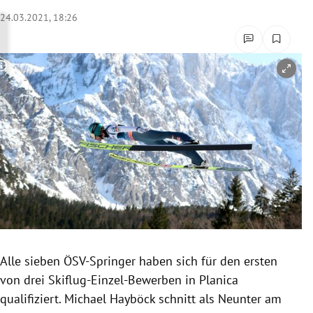
rreich Untermenü
24.03.2021, 18:26
rt Untermenü
Copyright-Hinweis öffnen/schließen
schaft Untermenü
s Untermenü
zeit Untermenü
undheit Untermenü
tur Untermenü
nung Untermenü
Alle sieben ÖSV-Springer haben sich für den ersten
von drei Skiflug-Einzel-Bewerben in Planica
lität Untermenü
qualifiziert. Michael Hayböck schnitt als Neunter am