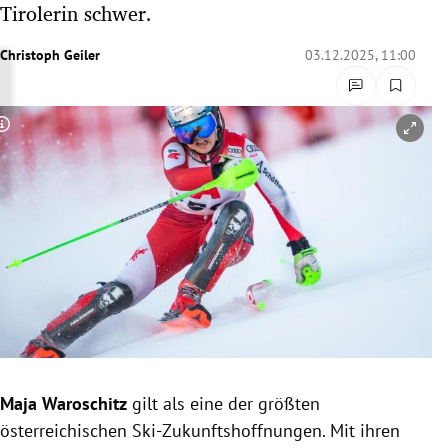
Tirolerin schwer.
rreich Untermenü
Christoph Geiler
03.12.2025, 11:00
rt Untermenü
schaft Untermenü
Copyright-Hinweis öffnen/schließen
s Untermenü
zeit Untermenü
undheit Untermenü
tur Untermenü
nung Untermenü
Maja Waroschitz
gilt als eine der größten
lität Untermenü
österreichischen Ski-Zukunftshoffnungen. Mit ihren